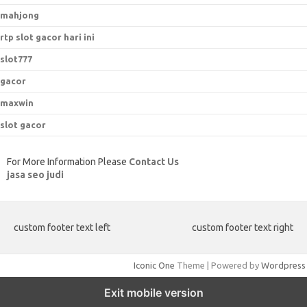
mahjong
rtp slot gacor hari ini
slot777
gacor
maxwin
slot gacor
For More Information Please
Contact Us
jasa seo judi
custom footer text left
custom footer text right
Iconic One
Theme | Powered by
Wordpress
Exit mobile version