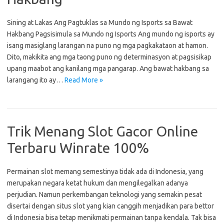
Sining at Lakas Ang Pagtuklas sa Mundo ng Isports sa Bawat
Hakbang Pagsisimula sa Mundo ng Isports Ang mundo ng isports ay
isang masiglang larangan na puno ng mga pagkakataon at hamon.
Dito, makikita ang mga taong puno ng determinasyon at pagsisikap
upang maabot ang kanilang mga pangarap. Ang bawat hakbang sa
larangang ito ay…
Read More »
Trik Menang Slot Gacor Online
Terbaru Winrate 100%
Permainan slot memang semestinya tidak ada di Indonesia, yang
merupakan negara ketat hukum dan mengilegalkan adanya
perjudian. Namun perkembangan teknologi yang semakin pesat
disertai dengan situs slot yang kian canggih menjadikan para bettor
di Indonesia bisa tetap menikmati permainan tanpa kendala. Tak bisa