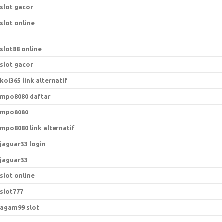
slot gacor
slot online
slot88 online
slot gacor
koi365 link alternatif
mpo8080 daftar
mpo8080
mpo8080 link alternatif
jaguar33 login
jaguar33
slot online
slot777
agam99 slot