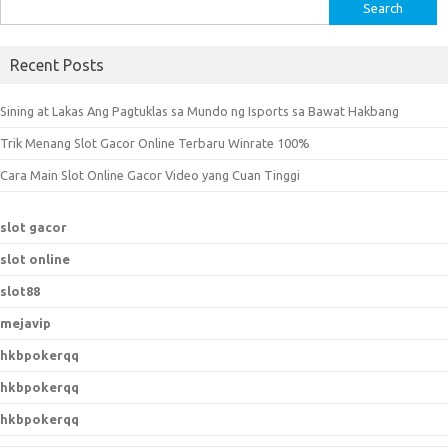
S
e
a
Recent Posts
r
c
Sining at Lakas Ang Pagtuklas sa Mundo ng Isports sa Bawat Hakbang
h
Trik Menang Slot Gacor Online Terbaru Winrate 100%
f
o
Cara Main Slot Online Gacor Video yang Cuan Tinggi
r
:
slot gacor
slot online
slot88
mejavip
hkbpokerqq
hkbpokerqq
hkbpokerqq