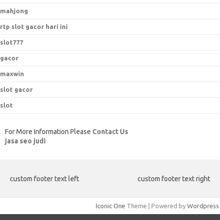
mahjong
rtp slot gacor hari ini
slot777
gacor
maxwin
slot gacor
slot
For More Information Please
Contact Us
jasa seo judi
custom footer text left
custom footer text right
Iconic One
Theme | Powered by
Wordpress