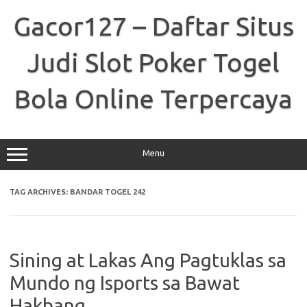
Skip
to
Gacor127 – Daftar Situs
content
Judi Slot Poker Togel
Bola Online Terpercaya
Menu
TAG ARCHIVES:
BANDAR TOGEL 242
Sining at Lakas Ang Pagtuklas sa
Mundo ng Isports sa Bawat
Hakbang