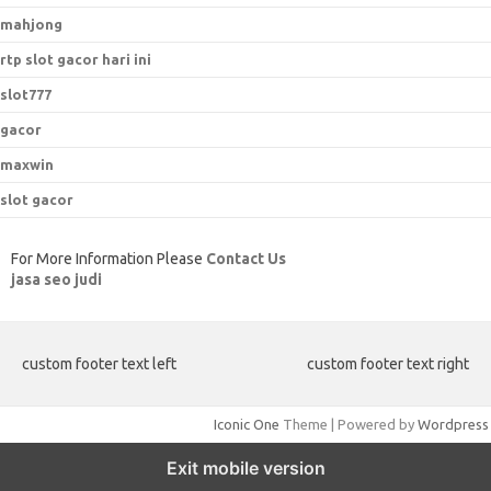
mahjong
rtp slot gacor hari ini
slot777
gacor
maxwin
slot gacor
For More Information Please
Contact Us
jasa seo judi
custom footer text left
custom footer text right
Iconic One
Theme | Powered by
Wordpress
Exit mobile version