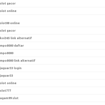
slot gacor
slot online
slot88 online
slot gacor
koi365 link alternatif
mpo8080 daftar
mpo8080
mpo8080 link alternatif
jaguar33 login
jaguar33
slot online
slot777
agam99 slot