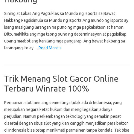
Sining at Lakas Ang Pagtuklas sa Mundo ng Isports sa Bawat
Hakbang Pagsisimula sa Mundo ng Isports Ang mundo ng isports ay
isang masiglang larangan na puno ng mga pagkakataon at hamon.
Dito, makikita ang mga taong puno ng determinasyon at pagsisikap
upang maabot ang kanilang mga pangarap. Ang bawat hakbang sa
larangang ito ay…
Read More »
Trik Menang Slot Gacor Online
Terbaru Winrate 100%
Permainan slot memang semestinya tidak ada di Indonesia, yang
merupakan negara ketat hukum dan mengilegalkan adanya
perjudian. Namun perkembangan teknologi yang semakin pesat
disertai dengan situs slot yang kian canggih menjadikan para bettor
di Indonesia bisa tetap menikmati permainan tanpa kendala. Tak bisa