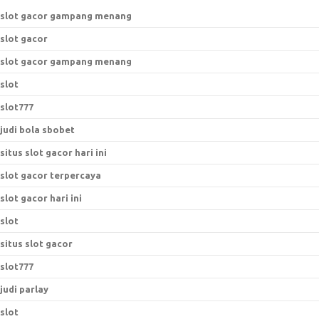
slot gacor gampang menang
slot gacor
slot gacor gampang menang
slot
slot777
judi bola sbobet
situs slot gacor hari ini
slot gacor terpercaya
slot gacor hari ini
slot
situs slot gacor
slot777
judi parlay
slot