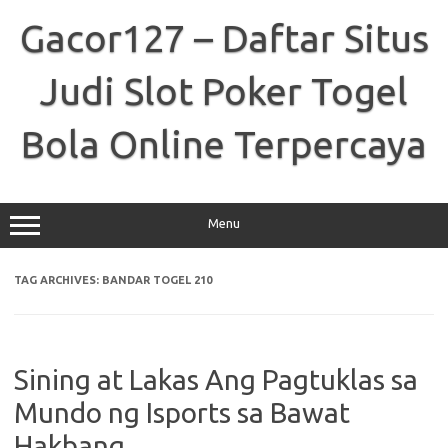
Skip
to
Gacor127 – Daftar Situs
content
Judi Slot Poker Togel
Bola Online Terpercaya
Menu
TAG ARCHIVES:
BANDAR TOGEL 210
Sining at Lakas Ang Pagtuklas sa
Mundo ng Isports sa Bawat
Hakbang