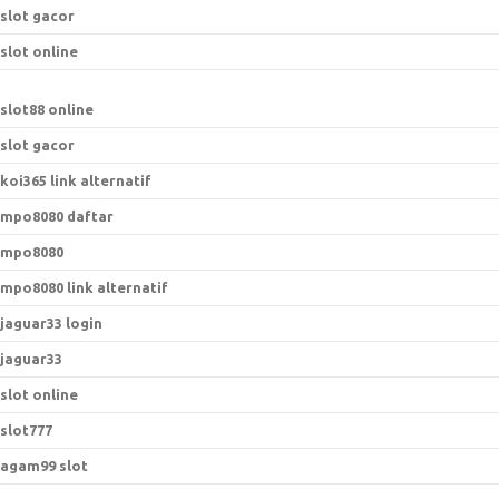
slot gacor
slot online
slot88 online
slot gacor
koi365 link alternatif
mpo8080 daftar
mpo8080
mpo8080 link alternatif
jaguar33 login
jaguar33
slot online
slot777
agam99 slot