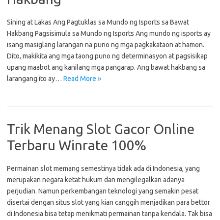
Sining at Lakas Ang Pagtuklas sa Mundo ng Isports sa Bawat
Hakbang Pagsisimula sa Mundo ng Isports Ang mundo ng isports ay
isang masiglang larangan na puno ng mga pagkakataon at hamon.
Dito, makikita ang mga taong puno ng determinasyon at pagsisikap
upang maabot ang kanilang mga pangarap. Ang bawat hakbang sa
larangang ito ay…
Read More »
Trik Menang Slot Gacor Online
Terbaru Winrate 100%
Permainan slot memang semestinya tidak ada di Indonesia, yang
merupakan negara ketat hukum dan mengilegalkan adanya
perjudian. Namun perkembangan teknologi yang semakin pesat
disertai dengan situs slot yang kian canggih menjadikan para bettor
di Indonesia bisa tetap menikmati permainan tanpa kendala. Tak bisa