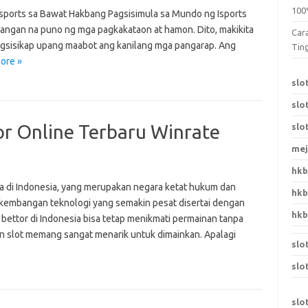
10
Isports sa Bawat Hakbang Pagsisimula sa Mundo ng Isports
rangan na puno ng mga pagkakataon at hamon. Dito, makikita
Car
gsisikap upang maabot ang kanilang mga pangarap. Ang
Tin
ore »
slo
slo
or Online Terbaru Winrate
slo
mej
hk
a di Indonesia, yang merupakan negara ketat hukum dan
hk
kembangan teknologi yang semakin pesat disertai dengan
hk
 bettor di Indonesia bisa tetap menikmati permainan tanpa
an slot memang sangat menarik untuk dimainkan. Apalagi
slo
slo
slo