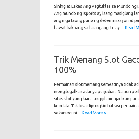
Sining at Lakas Ang Pagtuklas sa Mundo ng 
Ang mundo ng isports ay isang masiglang la
ang mga taong puno ng determinasyon at pa
bawat hakbang sa larangang ito ay…
Read M
Trik Menang Slot Gac
100%
Permainan slot memang semestinya tidak ad
mengilegalkan adanya perjudian. Namun per
situs slot yang kian canggih menjadikan para
kendala. Tak bisa dipungkiri bahwa permain
sekarang ini…
Read More »