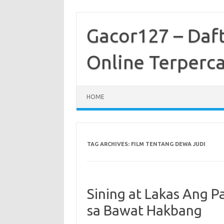
Skip
to
content
Gacor127 – Daft
Online Terperc
HOME
TAG ARCHIVES:
FILM TENTANG DEWA JUDI
Sining at Lakas Ang P
sa Bawat Hakbang