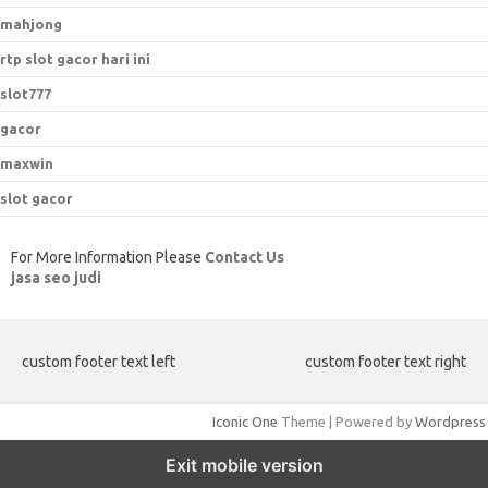
mahjong
rtp slot gacor hari ini
slot777
gacor
maxwin
slot gacor
For More Information Please
Contact Us
jasa seo judi
custom footer text left
custom footer text right
Iconic One
Theme | Powered by
Wordpress
Exit mobile version