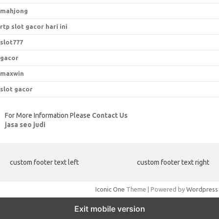
mahjong
rtp slot gacor hari ini
slot777
gacor
maxwin
slot gacor
For More Information Please
Contact Us
jasa seo judi
custom footer text left
custom footer text right
Iconic One
Theme | Powered by
Wordpress
Exit mobile version