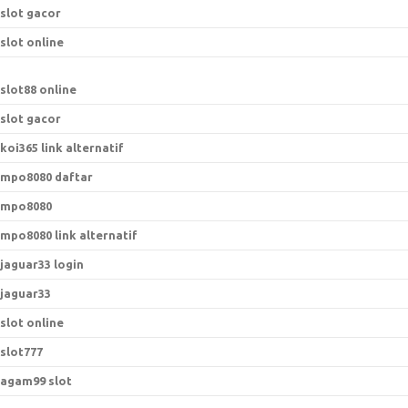
slot gacor
slot online
slot88 online
slot gacor
koi365 link alternatif
mpo8080 daftar
mpo8080
mpo8080 link alternatif
jaguar33 login
jaguar33
slot online
slot777
agam99 slot