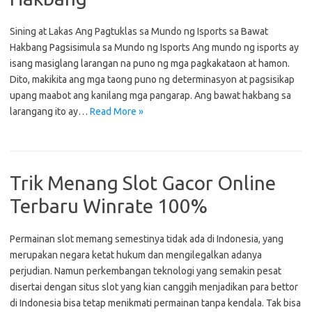
Sining at Lakas Ang Pagtuklas sa Mundo ng Isports sa Bawat
Hakbang Pagsisimula sa Mundo ng Isports Ang mundo ng isports ay
isang masiglang larangan na puno ng mga pagkakataon at hamon.
Dito, makikita ang mga taong puno ng determinasyon at pagsisikap
upang maabot ang kanilang mga pangarap. Ang bawat hakbang sa
larangang ito ay…
Read More »
Trik Menang Slot Gacor Online
Terbaru Winrate 100%
Permainan slot memang semestinya tidak ada di Indonesia, yang
merupakan negara ketat hukum dan mengilegalkan adanya
perjudian. Namun perkembangan teknologi yang semakin pesat
disertai dengan situs slot yang kian canggih menjadikan para bettor
di Indonesia bisa tetap menikmati permainan tanpa kendala. Tak bisa