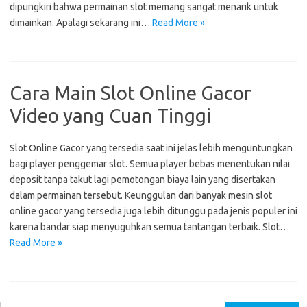
dipungkiri bahwa permainan slot memang sangat menarik untuk
dimainkan. Apalagi sekarang ini…
Read More »
Cara Main Slot Online Gacor
Video yang Cuan Tinggi
Slot Online Gacor yang tersedia saat ini jelas lebih menguntungkan
bagi player penggemar slot. Semua player bebas menentukan nilai
deposit tanpa takut lagi pemotongan biaya lain yang disertakan
dalam permainan tersebut. Keunggulan dari banyak mesin slot
online gacor yang tersedia juga lebih ditunggu pada jenis populer ini
karena bandar siap menyuguhkan semua tantangan terbaik. Slot…
Read More »