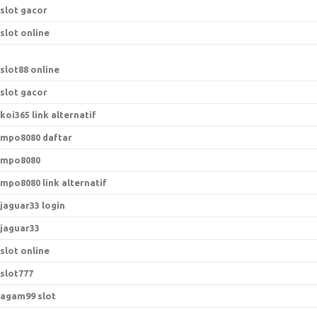
slot gacor
slot online
slot88 online
slot gacor
koi365 link alternatif
mpo8080 daftar
mpo8080
mpo8080 link alternatif
jaguar33 login
jaguar33
slot online
slot777
agam99 slot