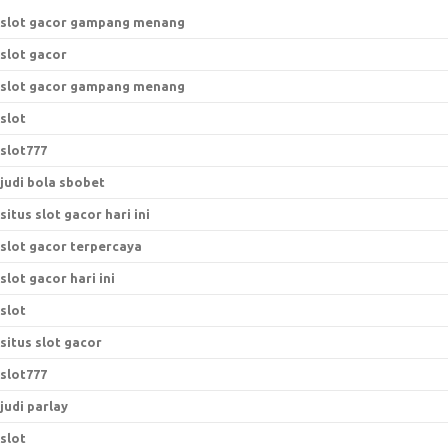
slot gacor gampang menang
slot gacor
slot gacor gampang menang
slot
slot777
judi bola sbobet
situs slot gacor hari ini
slot gacor terpercaya
slot gacor hari ini
slot
situs slot gacor
slot777
judi parlay
slot