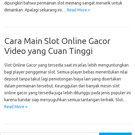
dipungkiri bahwa permainan slot memang sangat menarik untuk
dimainkan. Apalagi sekarang ini…
Read More »
Cara Main Slot Online Gacor
Video yang Cuan Tinggi
Slot Online Gacor yang tersedia saat ini jelas lebih menguntungkan
bagi player penggemar slot. Semua player bebas menentukan nilai
deposit tanpa takut lagi pemotongan biaya lain yang disertakan
dalam permainan tersebut. Keunggulan dari banyak mesin slot
online gacor yang tersedia juga lebih ditunggu pada jenis populer ini
karena bandar siap menyuguhkan semua tantangan terbaik. Slot…
Read More »