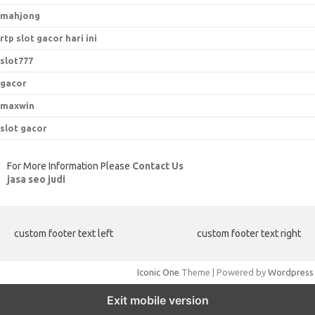
mahjong
rtp slot gacor hari ini
slot777
gacor
maxwin
slot gacor
For More Information Please
Contact Us
jasa seo judi
custom footer text left
custom footer text right
Iconic One
Theme | Powered by
Wordpress
Exit mobile version