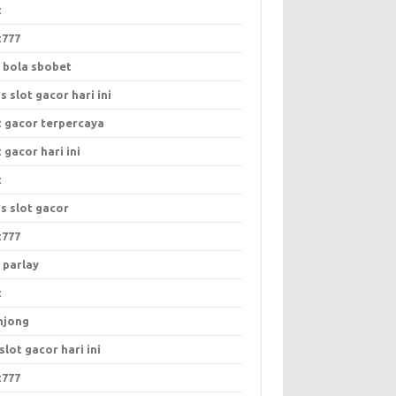
t
t777
i bola sbobet
us slot gacor hari ini
t gacor terpercaya
t gacor hari ini
t
us slot gacor
t777
i parlay
t
hjong
 slot gacor hari ini
t777