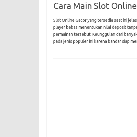
Cara Main Slot Onlin
Slot Online Gacor yang tersedia saat ini je
player bebas menentukan nilai deposit tanpa
permainan tersebut. Keunggulan dari banyak 
pada jenis populer ini karena bandar siap 