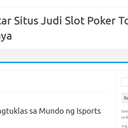
ar Situs Judi Slot Poker T
aya
Sea
for:
R
agtuklas sa Mundo ng Isports
Sini
sa 
Tri