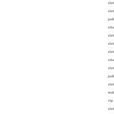
slo
slo
jud
sit
slo
slo
slo
sit
slo
jud
slo
ma
rtp
slo