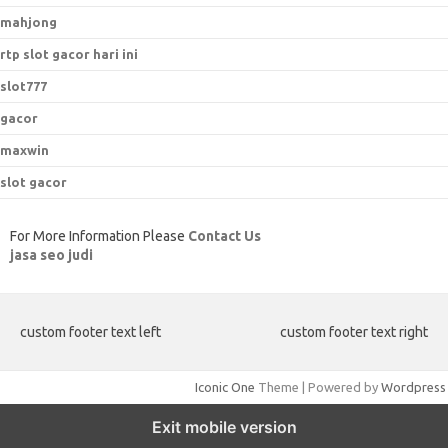
mahjong
rtp slot gacor hari ini
slot777
gacor
maxwin
slot gacor
For More Information Please
Contact Us
jasa seo judi
custom footer text left
custom footer text right
Iconic One
Theme | Powered by
Wordpress
Exit mobile version