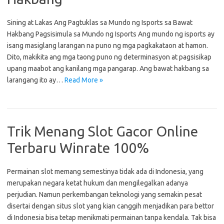
Sining at Lakas Ang Pagtuklas sa Mundo ng Isports sa Bawat
Hakbang Pagsisimula sa Mundo ng Isports Ang mundo ng isports ay
isang masiglang larangan na puno ng mga pagkakataon at hamon.
Dito, makikita ang mga taong puno ng determinasyon at pagsisikap
upang maabot ang kanilang mga pangarap. Ang bawat hakbang sa
larangang ito ay…
Read More »
Trik Menang Slot Gacor Online
Terbaru Winrate 100%
Permainan slot memang semestinya tidak ada di Indonesia, yang
merupakan negara ketat hukum dan mengilegalkan adanya
perjudian. Namun perkembangan teknologi yang semakin pesat
disertai dengan situs slot yang kian canggih menjadikan para bettor
di Indonesia bisa tetap menikmati permainan tanpa kendala. Tak bisa