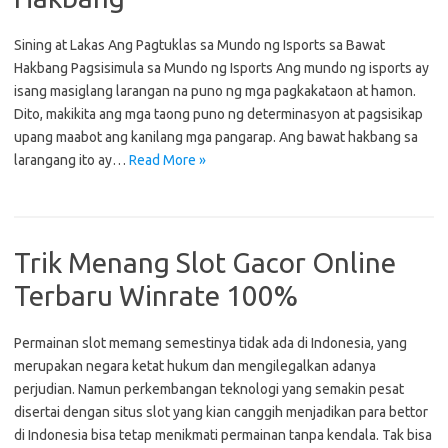
Sining at Lakas Ang Pagtuklas sa Mundo ng Isports sa Bawat
Hakbang Pagsisimula sa Mundo ng Isports Ang mundo ng isports ay
isang masiglang larangan na puno ng mga pagkakataon at hamon.
Dito, makikita ang mga taong puno ng determinasyon at pagsisikap
upang maabot ang kanilang mga pangarap. Ang bawat hakbang sa
larangang ito ay…
Read More »
Trik Menang Slot Gacor Online
Terbaru Winrate 100%
Permainan slot memang semestinya tidak ada di Indonesia, yang
merupakan negara ketat hukum dan mengilegalkan adanya
perjudian. Namun perkembangan teknologi yang semakin pesat
disertai dengan situs slot yang kian canggih menjadikan para bettor
di Indonesia bisa tetap menikmati permainan tanpa kendala. Tak bisa