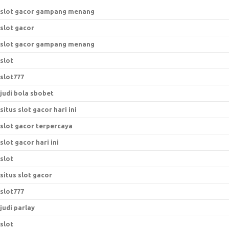
slot gacor gampang menang
slot gacor
slot gacor gampang menang
slot
slot777
judi bola sbobet
situs slot gacor hari ini
slot gacor terpercaya
slot gacor hari ini
slot
situs slot gacor
slot777
judi parlay
slot