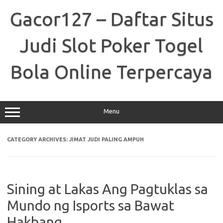
Skip
to
Gacor127 – Daftar Situs
content
Judi Slot Poker Togel
Bola Online Terpercaya
Menu
CATEGORY ARCHIVES:
JIMAT JUDI PALING AMPUH
Sining at Lakas Ang Pagtuklas sa
Mundo ng Isports sa Bawat
Hakbang