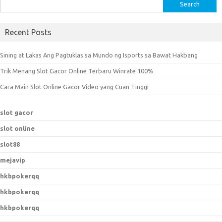
S
e
a
Recent Posts
r
c
Sining at Lakas Ang Pagtuklas sa Mundo ng Isports sa Bawat Hakbang
h
Trik Menang Slot Gacor Online Terbaru Winrate 100%
f
o
Cara Main Slot Online Gacor Video yang Cuan Tinggi
r
:
slot gacor
slot online
slot88
mejavip
hkbpokerqq
hkbpokerqq
hkbpokerqq