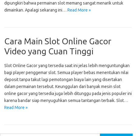
dipungkiri bahwa permainan slot memang sangat menarik untuk
dimainkan. Apalagi sekarang ini…
Read More »
Cara Main Slot Online Gacor
Video yang Cuan Tinggi
Slot Online Gacor yang tersedia saat ini jelas lebih menguntungkan
bagi player penggemar slot. Semua player bebas menentukan nilai
deposit tanpa takut lagi pemotongan biaya lain yang disertakan
dalam permainan tersebut. Keunggulan dari banyak mesin slot
online gacor yang tersedia juga lebih ditunggu pada jenis populer ini
karena bandar siap menyuguhkan semua tantangan terbaik. Slot…
Read More »