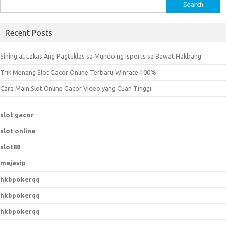
S
e
a
Recent Posts
r
c
Sining at Lakas Ang Pagtuklas sa Mundo ng Isports sa Bawat Hakbang
h
Trik Menang Slot Gacor Online Terbaru Winrate 100%
f
o
Cara Main Slot Online Gacor Video yang Cuan Tinggi
r
:
slot gacor
slot online
slot88
mejavip
hkbpokerqq
hkbpokerqq
hkbpokerqq