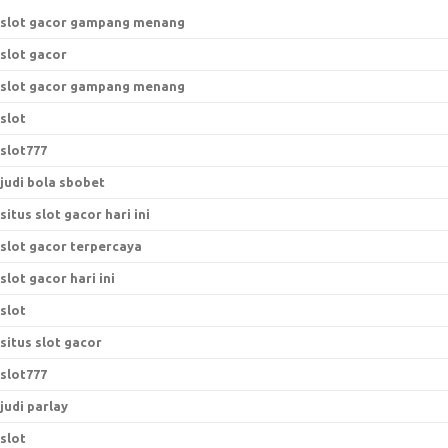
slot gacor gampang menang
slot gacor
slot gacor gampang menang
slot
slot777
judi bola sbobet
situs slot gacor hari ini
slot gacor terpercaya
slot gacor hari ini
slot
situs slot gacor
slot777
judi parlay
slot