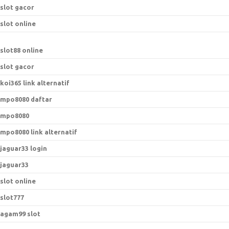
slot gacor
slot online
slot88 online
slot gacor
koi365 link alternatif
mpo8080 daftar
mpo8080
mpo8080 link alternatif
jaguar33 login
jaguar33
slot online
slot777
agam99 slot