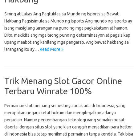
Sining at Lakas Ang Pagtuklas sa Mundo ng Isports sa Bawat
Hakbang Pagsisimula sa Mundo ng Isports Ang mundo ng isports ay
isang masiglang larangan na puno ng mga pagkakataon at hamon.
Dito, makikita ang mga taong puno ng determinasyon at pagsisikap
upang maabot ang kanilang mga pangarap. Ang bawat hakbang sa
larangang ito ay…
Read More »
Trik Menang Slot Gacor Online
Terbaru Winrate 100%
Permainan slot memang semestinya tidak ada di Indonesia, yang
merupakan negara ketat hukum dan mengilegalkan adanya
perjudian. Namun perkembangan teknologi yang semakin pesat
disertai dengan situs slot yang kian canggih menjadikan para bettor
di Indonesia bisa tetap menikmati permainan tanpa kendala. Tak bisa