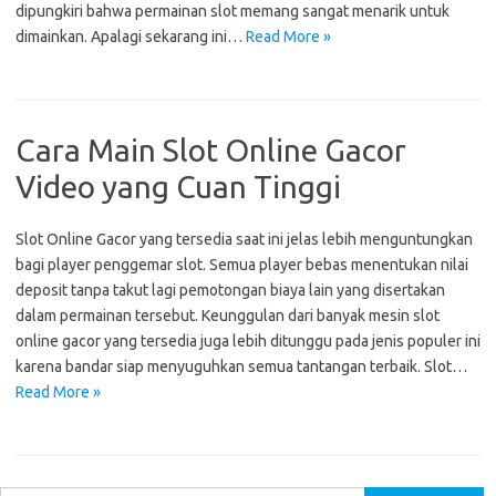
dipungkiri bahwa permainan slot memang sangat menarik untuk
dimainkan. Apalagi sekarang ini…
Read More »
Cara Main Slot Online Gacor
Video yang Cuan Tinggi
Slot Online Gacor yang tersedia saat ini jelas lebih menguntungkan
bagi player penggemar slot. Semua player bebas menentukan nilai
deposit tanpa takut lagi pemotongan biaya lain yang disertakan
dalam permainan tersebut. Keunggulan dari banyak mesin slot
online gacor yang tersedia juga lebih ditunggu pada jenis populer ini
karena bandar siap menyuguhkan semua tantangan terbaik. Slot…
Read More »