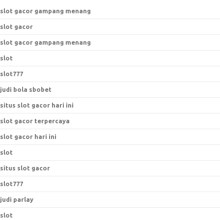
slot gacor gampang menang
slot gacor
slot gacor gampang menang
slot
slot777
judi bola sbobet
situs slot gacor hari ini
slot gacor terpercaya
slot gacor hari ini
slot
situs slot gacor
slot777
judi parlay
slot