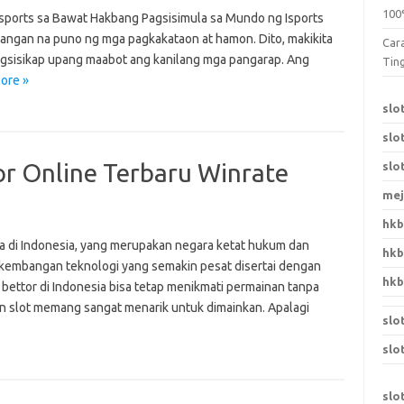
10
Isports sa Bawat Hakbang Pagsisimula sa Mundo ng Isports
rangan na puno ng mga pagkakataon at hamon. Dito, makikita
Car
gsisikap upang maabot ang kanilang mga pangarap. Ang
Tin
ore »
slo
slo
or Online Terbaru Winrate
slo
mej
hk
a di Indonesia, yang merupakan negara ketat hukum dan
hk
kembangan teknologi yang semakin pesat disertai dengan
hk
 bettor di Indonesia bisa tetap menikmati permainan tanpa
an slot memang sangat menarik untuk dimainkan. Apalagi
slo
slo
slo