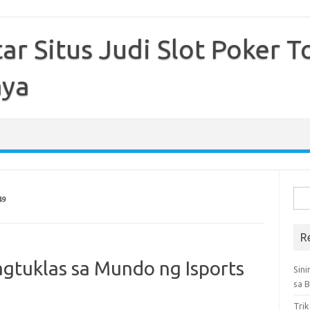
ar Situs Judi Slot Poker T
aya
Sea
49
for:
R
agtuklas sa Mundo ng Isports
Sini
sa 
Tri