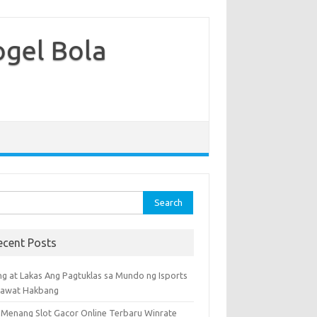
ogel Bola
rch
ecent Posts
ng at Lakas Ang Pagtuklas sa Mundo ng Isports
Bawat Hakbang
k Menang Slot Gacor Online Terbaru Winrate