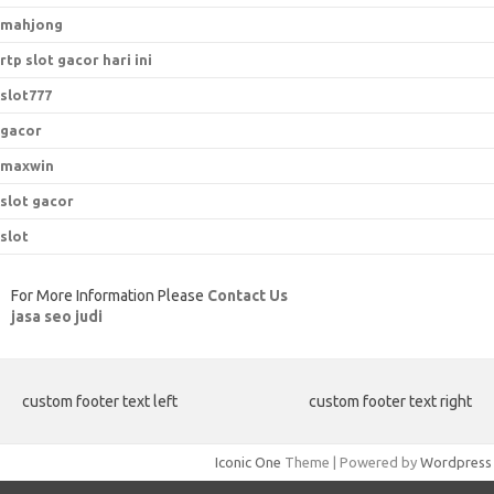
mahjong
rtp slot gacor hari ini
slot777
gacor
maxwin
slot gacor
slot
For More Information Please
Contact Us
jasa seo judi
custom footer text left
custom footer text right
Iconic One
Theme | Powered by
Wordpress