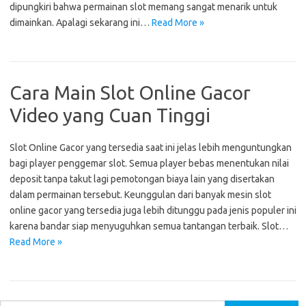
dipungkiri bahwa permainan slot memang sangat menarik untuk
dimainkan. Apalagi sekarang ini…
Read More »
Cara Main Slot Online Gacor
Video yang Cuan Tinggi
Slot Online Gacor yang tersedia saat ini jelas lebih menguntungkan
bagi player penggemar slot. Semua player bebas menentukan nilai
deposit tanpa takut lagi pemotongan biaya lain yang disertakan
dalam permainan tersebut. Keunggulan dari banyak mesin slot
online gacor yang tersedia juga lebih ditunggu pada jenis populer ini
karena bandar siap menyuguhkan semua tantangan terbaik. Slot…
Read More »