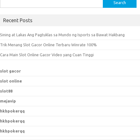
S
e
a
Recent Posts
r
c
Sining at Lakas Ang Pagtuklas sa Mundo ng Isports sa Bawat Hakbang
h
Trik Menang Slot Gacor Online Terbaru Winrate 100%
f
o
Cara Main Slot Online Gacor Video yang Cuan Tinggi
r
:
slot gacor
slot online
slot88
mejavip
hkbpokerqq
hkbpokerqq
hkbpokerqq