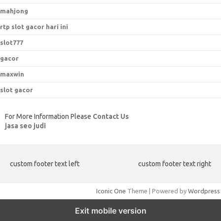
mahjong
rtp slot gacor hari ini
slot777
gacor
maxwin
slot gacor
For More Information Please
Contact Us
jasa seo judi
custom footer text left
custom footer text right
Iconic One
Theme | Powered by
Wordpress
Exit mobile version