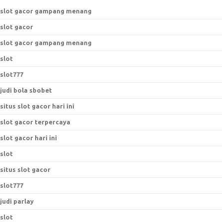
slot gacor gampang menang
slot gacor
slot gacor gampang menang
slot
slot777
judi bola sbobet
situs slot gacor hari ini
slot gacor terpercaya
slot gacor hari ini
slot
situs slot gacor
slot777
judi parlay
slot