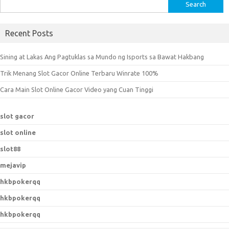
S
e
a
Recent Posts
r
c
Sining at Lakas Ang Pagtuklas sa Mundo ng Isports sa Bawat Hakbang
h
Trik Menang Slot Gacor Online Terbaru Winrate 100%
f
o
Cara Main Slot Online Gacor Video yang Cuan Tinggi
r
:
slot gacor
slot online
slot88
mejavip
hkbpokerqq
hkbpokerqq
hkbpokerqq