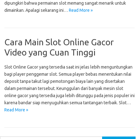
dipungkiri bahwa permainan slot memang sangat menarik untuk
dimainkan. Apalagi sekarang ini…
Read More »
Cara Main Slot Online Gacor
Video yang Cuan Tinggi
Slot Online Gacor yang tersedia saat ini jelas lebih menguntungkan
bagi player penggemar slot. Semua player bebas menentukan nilai
deposit tanpa takut lagi pemotongan biaya lain yang disertakan
dalam permainan tersebut. Keunggulan dari banyak mesin slot
online gacor yang tersedia juga lebih ditunggu pada jenis populer ini
karena bandar siap menyuguhkan semua tantangan terbaik. Slot…
Read More »