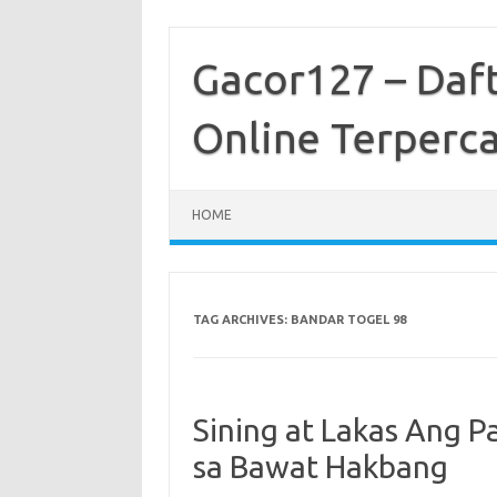
Skip
to
content
Gacor127 – Daft
Online Terperc
HOME
TAG ARCHIVES:
BANDAR TOGEL 98
Sining at Lakas Ang P
sa Bawat Hakbang