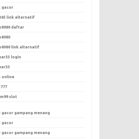
t gacor
365 link alternatif
8080 daftar
o8080
8080 link alternatif
uar33 login
uar33
t online
t777
m99 slot
t gacor gampang menang
t gacor
t gacor gampang menang