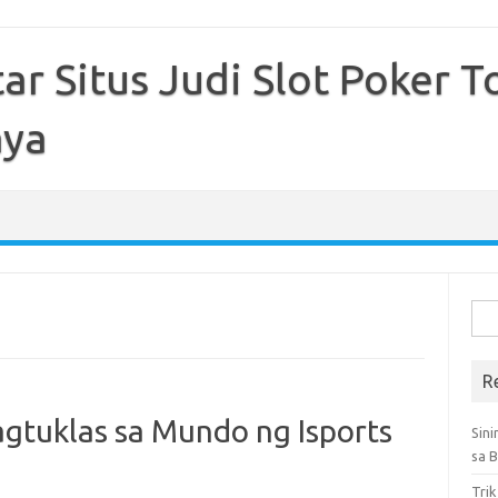
ar Situs Judi Slot Poker T
aya
Sea
for:
R
agtuklas sa Mundo ng Isports
Sini
sa 
Tri