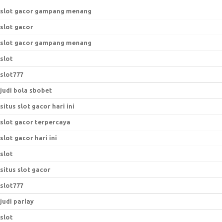
slot gacor gampang menang
slot gacor
slot gacor gampang menang
slot
slot777
judi bola sbobet
situs slot gacor hari ini
slot gacor terpercaya
slot gacor hari ini
slot
situs slot gacor
slot777
judi parlay
slot