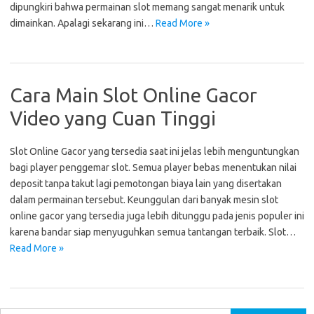
dipungkiri bahwa permainan slot memang sangat menarik untuk
dimainkan. Apalagi sekarang ini…
Read More »
Cara Main Slot Online Gacor
Video yang Cuan Tinggi
Slot Online Gacor yang tersedia saat ini jelas lebih menguntungkan
bagi player penggemar slot. Semua player bebas menentukan nilai
deposit tanpa takut lagi pemotongan biaya lain yang disertakan
dalam permainan tersebut. Keunggulan dari banyak mesin slot
online gacor yang tersedia juga lebih ditunggu pada jenis populer ini
karena bandar siap menyuguhkan semua tantangan terbaik. Slot…
Read More »