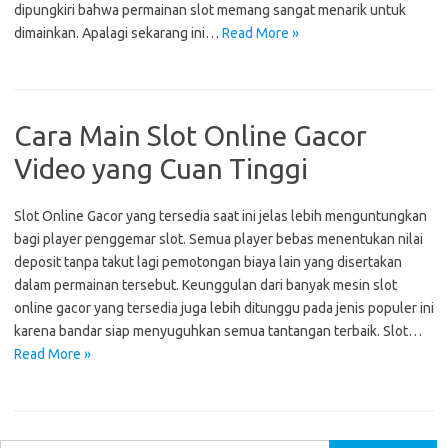
dipungkiri bahwa permainan slot memang sangat menarik untuk
dimainkan. Apalagi sekarang ini…
Read More »
Cara Main Slot Online Gacor
Video yang Cuan Tinggi
Slot Online Gacor yang tersedia saat ini jelas lebih menguntungkan
bagi player penggemar slot. Semua player bebas menentukan nilai
deposit tanpa takut lagi pemotongan biaya lain yang disertakan
dalam permainan tersebut. Keunggulan dari banyak mesin slot
online gacor yang tersedia juga lebih ditunggu pada jenis populer ini
karena bandar siap menyuguhkan semua tantangan terbaik. Slot…
Read More »