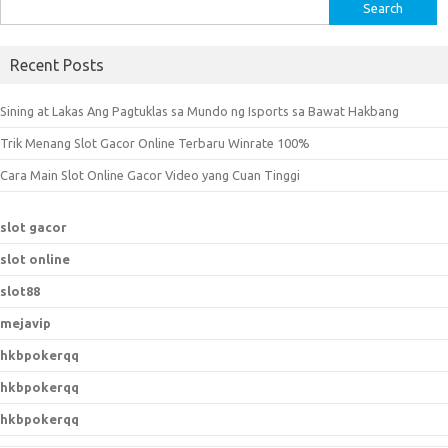
S
e
a
Recent Posts
r
c
Sining at Lakas Ang Pagtuklas sa Mundo ng Isports sa Bawat Hakbang
h
Trik Menang Slot Gacor Online Terbaru Winrate 100%
f
o
Cara Main Slot Online Gacor Video yang Cuan Tinggi
r
:
slot gacor
slot online
slot88
mejavip
hkbpokerqq
hkbpokerqq
hkbpokerqq