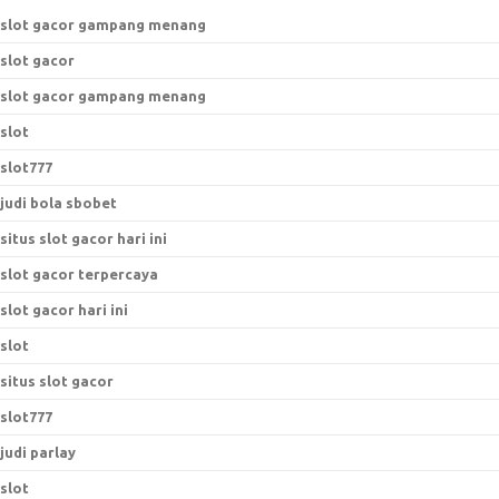
slot gacor gampang menang
slot gacor
slot gacor gampang menang
slot
slot777
judi bola sbobet
situs slot gacor hari ini
slot gacor terpercaya
slot gacor hari ini
slot
situs slot gacor
slot777
judi parlay
slot