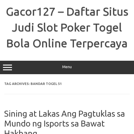
Skip
to
Gacor127 – Daftar Situs
content
Judi Slot Poker Togel
Bola Online Terpercaya
Menu
TAG ARCHIVES:
BANDAR TOGEL 51
Sining at Lakas Ang Pagtuklas sa
Mundo ng Isports sa Bawat
Hakbang