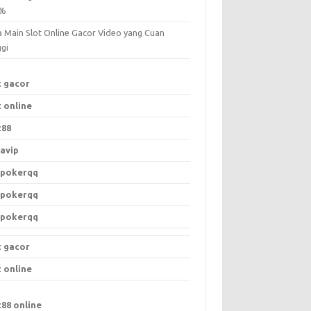
0%
a Main Slot Online Gacor Video yang Cuan
ggi
t gacor
t online
t88
avip
bpokerqq
bpokerqq
bpokerqq
t gacor
t online
t88 online