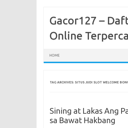
Skip
to
content
Gacor127 – Daft
Online Terperc
HOME
TAG ARCHIVES:
SITUS JUDI SLOT WELCOME BONU
Sining at Lakas Ang P
sa Bawat Hakbang