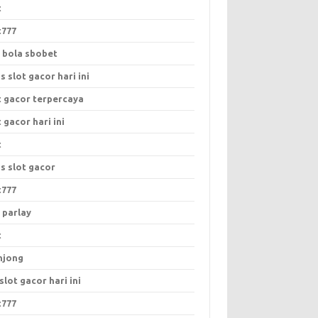
t
t777
i bola sbobet
us slot gacor hari ini
t gacor terpercaya
t gacor hari ini
t
us slot gacor
t777
i parlay
t
hjong
 slot gacor hari ini
t777