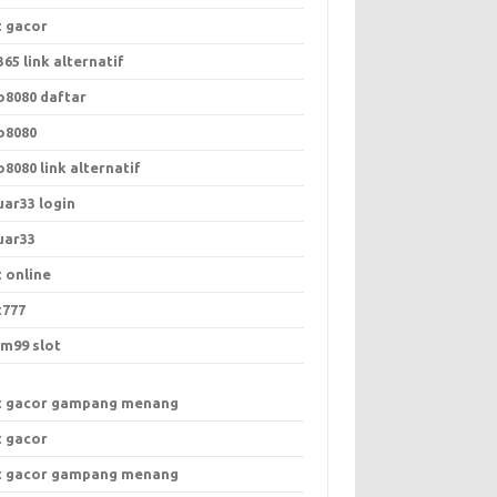
t gacor
365 link alternatif
8080 daftar
o8080
8080 link alternatif
uar33 login
uar33
t online
t777
m99 slot
t gacor gampang menang
t gacor
t gacor gampang menang