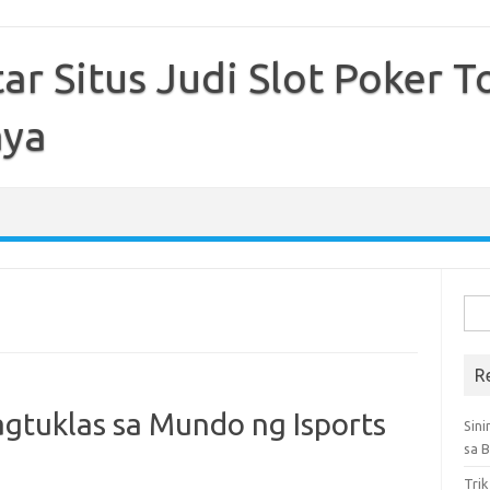
ar Situs Judi Slot Poker T
aya
Sea
for:
R
agtuklas sa Mundo ng Isports
Sini
sa 
Tri