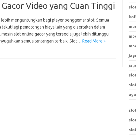
e Gacor Video yang Cuan Tinggi
slo
koi
las lebih menguntungkan bagi player penggemar slot. Semua
mpo
 takut lagi pemotongan biaya lain yang disertakan dalam
mesin slot online gacor yang tersedia juga lebih ditunggu
mp
menyuguhkan semua tantangan terbaik. Slot…
Read More »
mpo
jag
jag
slo
slo
aga
slo
slo
slo