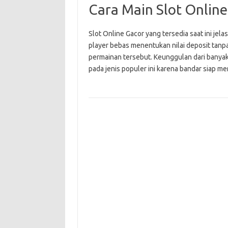
Cara Main Slot Onlin
Slot Online Gacor yang tersedia saat ini je
player bebas menentukan nilai deposit tanpa
permainan tersebut. Keunggulan dari banyak 
pada jenis populer ini karena bandar siap 