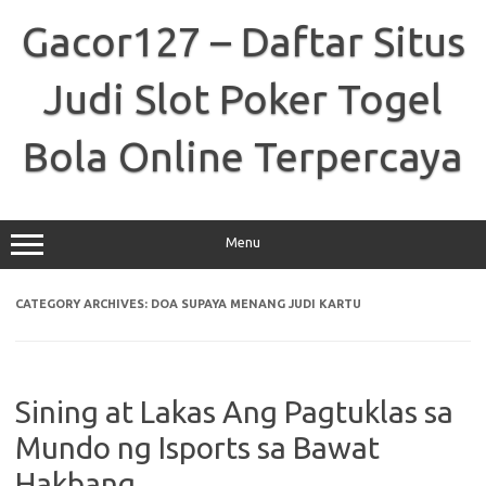
Skip
to
Gacor127 – Daftar Situs
content
Judi Slot Poker Togel
Bola Online Terpercaya
Menu
CATEGORY ARCHIVES:
DOA SUPAYA MENANG JUDI KARTU
Sining at Lakas Ang Pagtuklas sa
Mundo ng Isports sa Bawat
Hakbang