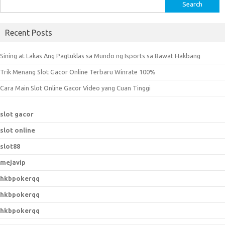
S
e
a
Recent Posts
r
c
Sining at Lakas Ang Pagtuklas sa Mundo ng Isports sa Bawat Hakbang
h
Trik Menang Slot Gacor Online Terbaru Winrate 100%
f
o
Cara Main Slot Online Gacor Video yang Cuan Tinggi
r
:
slot gacor
slot online
slot88
mejavip
hkbpokerqq
hkbpokerqq
hkbpokerqq