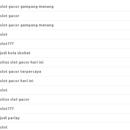
slot gacor gampang menang
slot gacor
slot gacor gampang menang
slot
slot777
judi bola sbobet
situs slot gacor hari ini
slot gacor terpercaya
slot gacor hari ini
slot
situs slot gacor
slot777
judi parlay
slot