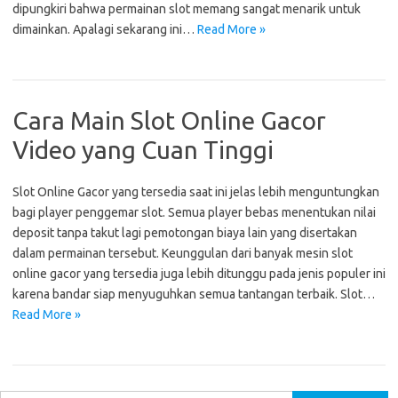
dipungkiri bahwa permainan slot memang sangat menarik untuk
dimainkan. Apalagi sekarang ini…
Read More »
Cara Main Slot Online Gacor
Video yang Cuan Tinggi
Slot Online Gacor yang tersedia saat ini jelas lebih menguntungkan
bagi player penggemar slot. Semua player bebas menentukan nilai
deposit tanpa takut lagi pemotongan biaya lain yang disertakan
dalam permainan tersebut. Keunggulan dari banyak mesin slot
online gacor yang tersedia juga lebih ditunggu pada jenis populer ini
karena bandar siap menyuguhkan semua tantangan terbaik. Slot…
Read More »