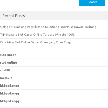
S
e
a
Recent Posts
r
c
Sining at Lakas Ang Pagtuklas sa Mundo ng Isports sa Bawat Hakbang
h
Trik Menang Slot Gacor Online Terbaru Winrate 100%
f
o
Cara Main Slot Online Gacor Video yang Cuan Tinggi
r
:
slot gacor
slot online
slot88
mejavip
hkbpokerqq
hkbpokerqq
hkbpokerqq