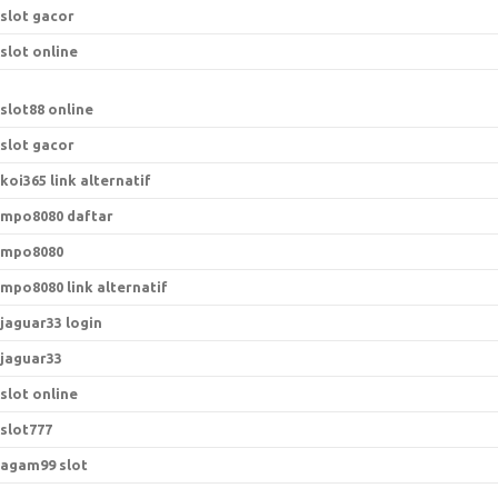
slot gacor
slot online
slot88 online
slot gacor
koi365 link alternatif
mpo8080 daftar
mpo8080
mpo8080 link alternatif
jaguar33 login
jaguar33
slot online
slot777
agam99 slot