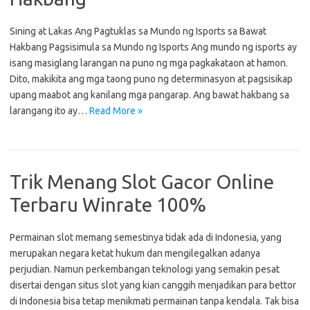
Sining at Lakas Ang Pagtuklas sa Mundo ng Isports sa Bawat
Hakbang Pagsisimula sa Mundo ng Isports Ang mundo ng isports ay
isang masiglang larangan na puno ng mga pagkakataon at hamon.
Dito, makikita ang mga taong puno ng determinasyon at pagsisikap
upang maabot ang kanilang mga pangarap. Ang bawat hakbang sa
larangang ito ay…
Read More »
Trik Menang Slot Gacor Online
Terbaru Winrate 100%
Permainan slot memang semestinya tidak ada di Indonesia, yang
merupakan negara ketat hukum dan mengilegalkan adanya
perjudian. Namun perkembangan teknologi yang semakin pesat
disertai dengan situs slot yang kian canggih menjadikan para bettor
di Indonesia bisa tetap menikmati permainan tanpa kendala. Tak bisa