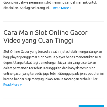
dipungkiri bahwa permainan slot memang sangat menarik untuk
dimainkan. Apalagi sekarang ini…
Read More »
Cara Main Slot Online Gacor
Video yang Cuan Tinggi
Slot Online Gacor yang tersedia saat ini jelas lebih menguntungkan
bagi player penggemar slot. Semua player bebas menentukan nilai
deposit tanpa takut lagi pemotongan biaya lain yang disertakan
dalam permainan tersebut. Keunggulan dari banyak mesin slot
online gacor yang tersedia juga lebih ditunggu pada jenis populer ini
karena bandar siap menyuguhkan semua tantangan terbaik. Slot…
Read More »