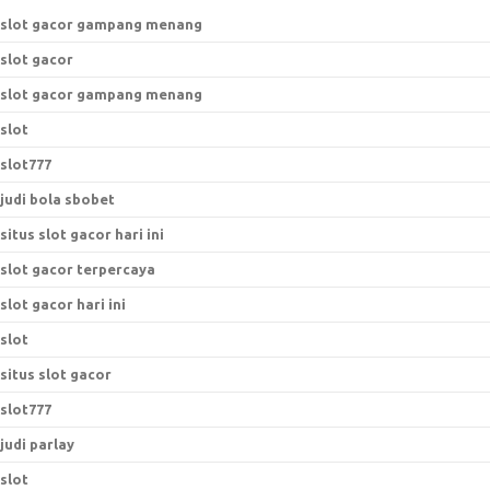
slot gacor gampang menang
slot gacor
slot gacor gampang menang
slot
slot777
judi bola sbobet
situs slot gacor hari ini
slot gacor terpercaya
slot gacor hari ini
slot
situs slot gacor
slot777
judi parlay
slot