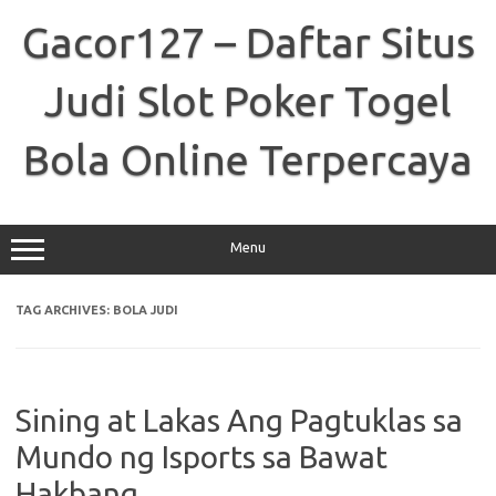
Skip
to
Gacor127 – Daftar Situs
content
Judi Slot Poker Togel
Bola Online Terpercaya
Menu
TAG ARCHIVES:
BOLA JUDI
Sining at Lakas Ang Pagtuklas sa
Mundo ng Isports sa Bawat
Hakbang