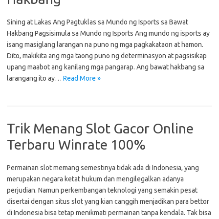
Sining at Lakas Ang Pagtuklas sa Mundo ng Isports sa Bawat
Hakbang Pagsisimula sa Mundo ng Isports Ang mundo ng isports ay
isang masiglang larangan na puno ng mga pagkakataon at hamon.
Dito, makikita ang mga taong puno ng determinasyon at pagsisikap
upang maabot ang kanilang mga pangarap. Ang bawat hakbang sa
larangang ito ay…
Read More »
Trik Menang Slot Gacor Online
Terbaru Winrate 100%
Permainan slot memang semestinya tidak ada di Indonesia, yang
merupakan negara ketat hukum dan mengilegalkan adanya
perjudian. Namun perkembangan teknologi yang semakin pesat
disertai dengan situs slot yang kian canggih menjadikan para bettor
di Indonesia bisa tetap menikmati permainan tanpa kendala. Tak bisa