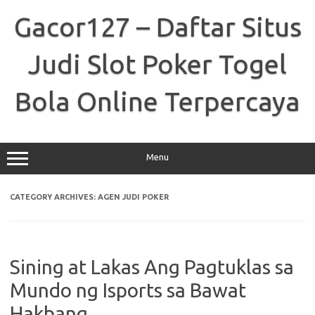
Skip
to
Gacor127 – Daftar Situs
content
Judi Slot Poker Togel
Bola Online Terpercaya
Menu
CATEGORY ARCHIVES:
AGEN JUDI POKER
Sining at Lakas Ang Pagtuklas sa
Mundo ng Isports sa Bawat
Hakbang