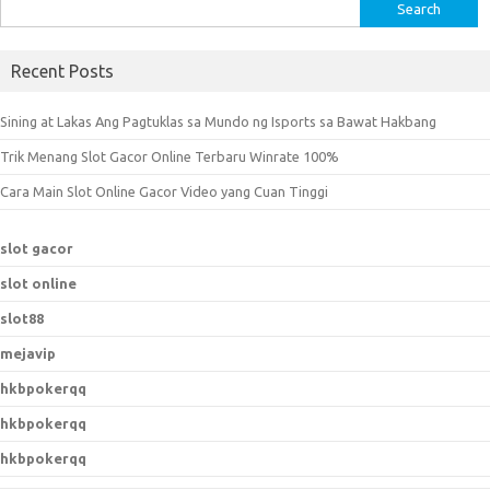
S
e
a
Recent Posts
r
c
Sining at Lakas Ang Pagtuklas sa Mundo ng Isports sa Bawat Hakbang
h
Trik Menang Slot Gacor Online Terbaru Winrate 100%
f
o
Cara Main Slot Online Gacor Video yang Cuan Tinggi
r
:
slot gacor
slot online
slot88
mejavip
hkbpokerqq
hkbpokerqq
hkbpokerqq