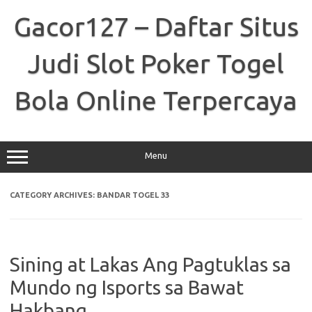
Skip
to
Gacor127 – Daftar Situs
content
Judi Slot Poker Togel
Bola Online Terpercaya
Menu
CATEGORY ARCHIVES:
BANDAR TOGEL 33
Sining at Lakas Ang Pagtuklas sa
Mundo ng Isports sa Bawat
Hakbang