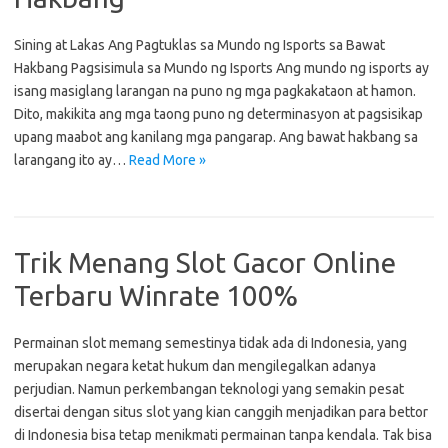
Sining at Lakas Ang Pagtuklas sa Mundo ng Isports sa Bawat
Hakbang Pagsisimula sa Mundo ng Isports Ang mundo ng isports ay
isang masiglang larangan na puno ng mga pagkakataon at hamon.
Dito, makikita ang mga taong puno ng determinasyon at pagsisikap
upang maabot ang kanilang mga pangarap. Ang bawat hakbang sa
larangang ito ay…
Read More »
Trik Menang Slot Gacor Online
Terbaru Winrate 100%
Permainan slot memang semestinya tidak ada di Indonesia, yang
merupakan negara ketat hukum dan mengilegalkan adanya
perjudian. Namun perkembangan teknologi yang semakin pesat
disertai dengan situs slot yang kian canggih menjadikan para bettor
di Indonesia bisa tetap menikmati permainan tanpa kendala. Tak bisa