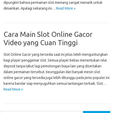
dipungkiri bahwa permainan slot memang sangat menarik untuk
dimainkan. Apalagi sekarang ini…
Read More »
Cara Main Slot Online Gacor
Video yang Cuan Tinggi
Slot Online Gacor yang tersedia saat ini jelas lebih menguntungkan
bagi player penggemar slot. Semua player bebas menentukan nilai
deposit tanpa takut lagi pemotongan biaya lain yang disertakan
dalam permainan tersebut. Keunggulan dari banyak mesin slot
online gacor yang tersedia juga lebih ditunggu pada jenis populer ini
karena bandar siap menyuguhkan semua tantangan terbaik. Slot…
Read More »