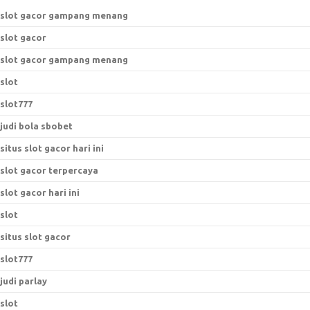
slot gacor gampang menang
slot gacor
slot gacor gampang menang
slot
slot777
judi bola sbobet
situs slot gacor hari ini
slot gacor terpercaya
slot gacor hari ini
slot
situs slot gacor
slot777
judi parlay
slot