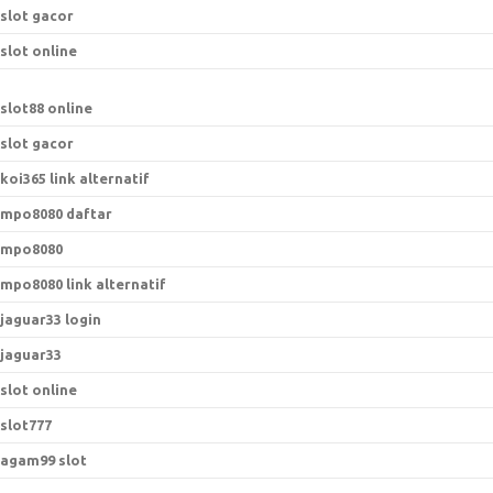
slot gacor
slot online
slot88 online
slot gacor
koi365 link alternatif
mpo8080 daftar
mpo8080
mpo8080 link alternatif
jaguar33 login
jaguar33
slot online
slot777
agam99 slot