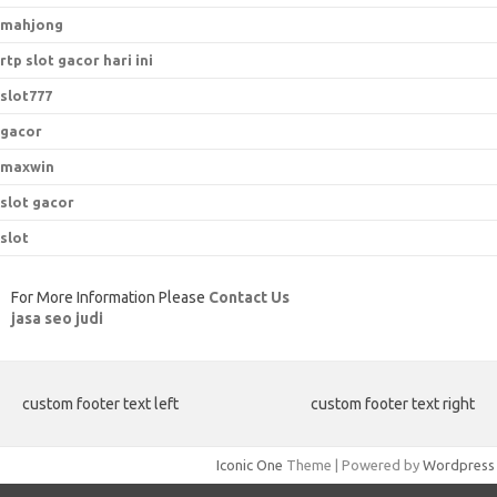
mahjong
rtp slot gacor hari ini
slot777
gacor
maxwin
slot gacor
slot
For More Information Please
Contact Us
jasa seo judi
custom footer text left
custom footer text right
Iconic One
Theme | Powered by
Wordpress