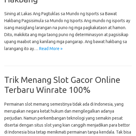
Sining at Lakas Ang Pagtuklas sa Mundo ng Isports sa Bawat
Hakbang Pagsisimula sa Mundo ng Isports Ang mundo ng isports ay
isang masiglang larangan na puno ng mga pagkakataon at hamon.
Dito, makikita ang mga taong puno ng determinasyon at pagsisikap
upang maabot ang kanilang mga pangarap. Ang bawat hakbang sa
larangang ito ay…
Read More »
Trik Menang Slot Gacor Online
Terbaru Winrate 100%
Permainan slot memang semestinya tidak ada di Indonesia, yang
merupakan negara ketat hukum dan mengilegalkan adanya
perjudian. Namun perkembangan teknologi yang semakin pesat
disertai dengan situs slot yang kian canggih menjadikan para bettor
di Indonesia bisa tetap menikmati permainan tanpa kendala. Tak bisa