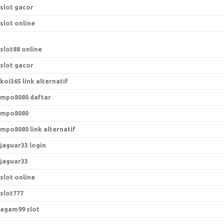
slot gacor
slot online
slot88 online
slot gacor
koi365 link alternatif
mpo8080 daftar
mpo8080
mpo8080 link alternatif
jaguar33 login
jaguar33
slot online
slot777
agam99 slot