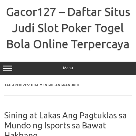
Skip
to
Gacor127 – Daftar Situs
content
Judi Slot Poker Togel
Bola Online Terpercaya
Menu
TAG ARCHIVES:
DOA MENGHILANGKAN JUDI
Sining at Lakas Ang Pagtuklas sa
Mundo ng Isports sa Bawat
Hakbang