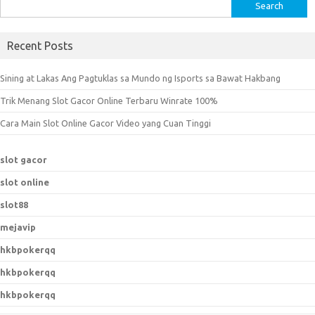
S
e
a
Recent Posts
r
c
Sining at Lakas Ang Pagtuklas sa Mundo ng Isports sa Bawat Hakbang
h
Trik Menang Slot Gacor Online Terbaru Winrate 100%
f
o
Cara Main Slot Online Gacor Video yang Cuan Tinggi
r
:
slot gacor
slot online
slot88
mejavip
hkbpokerqq
hkbpokerqq
hkbpokerqq