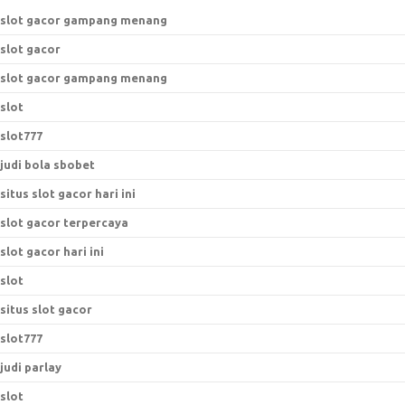
slot gacor gampang menang
slot gacor
slot gacor gampang menang
slot
slot777
judi bola sbobet
situs slot gacor hari ini
slot gacor terpercaya
slot gacor hari ini
slot
situs slot gacor
slot777
judi parlay
slot