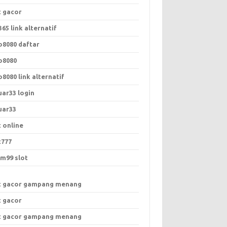
t gacor
365 link alternatif
8080 daftar
o8080
8080 link alternatif
uar33 login
uar33
t online
t777
m99 slot
t gacor gampang menang
t gacor
t gacor gampang menang