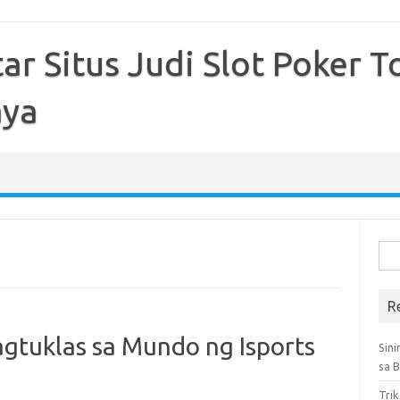
ar Situs Judi Slot Poker T
aya
Sea
for:
R
agtuklas sa Mundo ng Isports
Sini
sa 
Tri