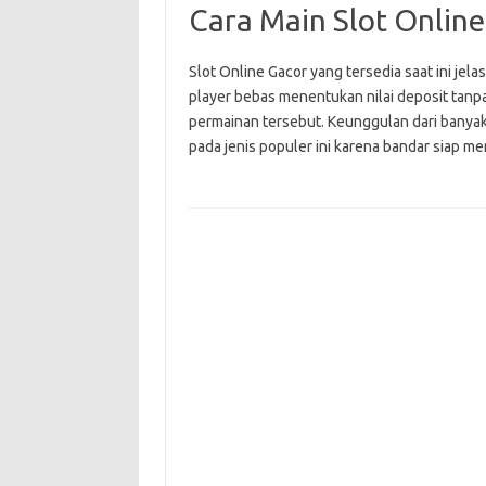
Cara Main Slot Onlin
Slot Online Gacor yang tersedia saat ini je
player bebas menentukan nilai deposit tanpa
permainan tersebut. Keunggulan dari banyak 
pada jenis populer ini karena bandar siap 