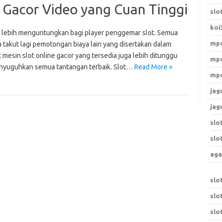
e Gacor Video yang Cuan Tinggi
slo
koi
las lebih menguntungkan bagi player penggemar slot. Semua
mpo
 takut lagi pemotongan biaya lain yang disertakan dalam
mesin slot online gacor yang tersedia juga lebih ditunggu
mp
menyuguhkan semua tantangan terbaik. Slot…
Read More »
mpo
jag
jag
slo
slo
aga
slo
slo
slo