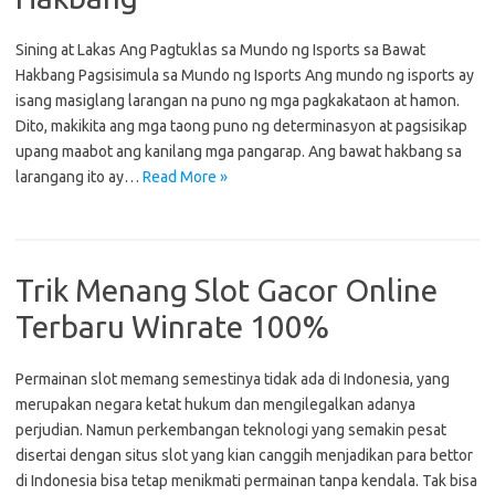
Sining at Lakas Ang Pagtuklas sa Mundo ng Isports sa Bawat
Hakbang Pagsisimula sa Mundo ng Isports Ang mundo ng isports ay
isang masiglang larangan na puno ng mga pagkakataon at hamon.
Dito, makikita ang mga taong puno ng determinasyon at pagsisikap
upang maabot ang kanilang mga pangarap. Ang bawat hakbang sa
larangang ito ay…
Read More »
Trik Menang Slot Gacor Online
Terbaru Winrate 100%
Permainan slot memang semestinya tidak ada di Indonesia, yang
merupakan negara ketat hukum dan mengilegalkan adanya
perjudian. Namun perkembangan teknologi yang semakin pesat
disertai dengan situs slot yang kian canggih menjadikan para bettor
di Indonesia bisa tetap menikmati permainan tanpa kendala. Tak bisa