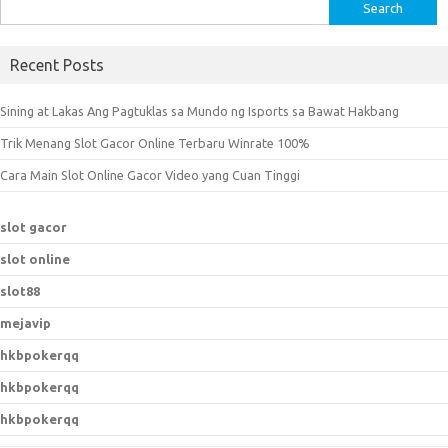
S
e
a
Recent Posts
r
c
Sining at Lakas Ang Pagtuklas sa Mundo ng Isports sa Bawat Hakbang
h
Trik Menang Slot Gacor Online Terbaru Winrate 100%
f
o
Cara Main Slot Online Gacor Video yang Cuan Tinggi
r
:
slot gacor
slot online
slot88
mejavip
hkbpokerqq
hkbpokerqq
hkbpokerqq