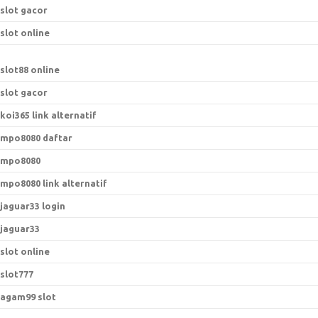
slot gacor
slot online
slot88 online
slot gacor
koi365 link alternatif
mpo8080 daftar
mpo8080
mpo8080 link alternatif
jaguar33 login
jaguar33
slot online
slot777
agam99 slot