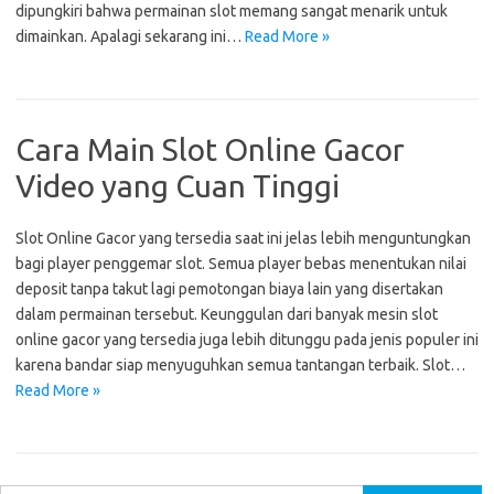
dipungkiri bahwa permainan slot memang sangat menarik untuk
dimainkan. Apalagi sekarang ini…
Read More »
Cara Main Slot Online Gacor
Video yang Cuan Tinggi
Slot Online Gacor yang tersedia saat ini jelas lebih menguntungkan
bagi player penggemar slot. Semua player bebas menentukan nilai
deposit tanpa takut lagi pemotongan biaya lain yang disertakan
dalam permainan tersebut. Keunggulan dari banyak mesin slot
online gacor yang tersedia juga lebih ditunggu pada jenis populer ini
karena bandar siap menyuguhkan semua tantangan terbaik. Slot…
Read More »