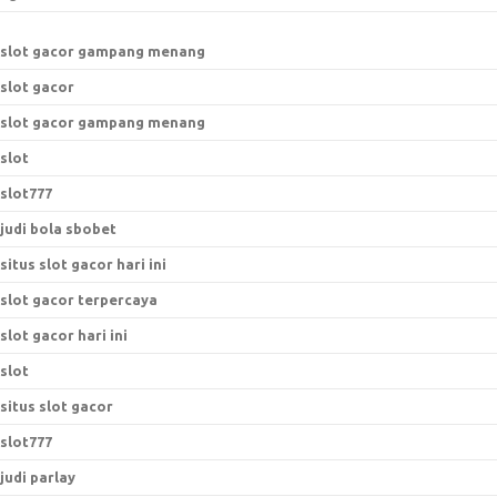
slot gacor gampang menang
slot gacor
slot gacor gampang menang
slot
slot777
judi bola sbobet
situs slot gacor hari ini
slot gacor terpercaya
slot gacor hari ini
slot
situs slot gacor
slot777
judi parlay