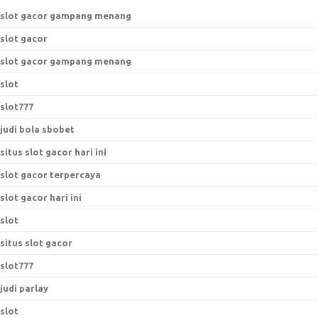
slot gacor gampang menang
slot gacor
slot gacor gampang menang
slot
slot777
judi bola sbobet
situs slot gacor hari ini
slot gacor terpercaya
slot gacor hari ini
slot
situs slot gacor
slot777
judi parlay
slot