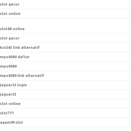
slot gacor
slot online
slot88 online
slot gacor
koi365 link alternatif
mpo8080 daftar
mpo8080
mpo8080 link alternatif
jaguar33 login
jaguar33
slot online
slot777
agam99 slot