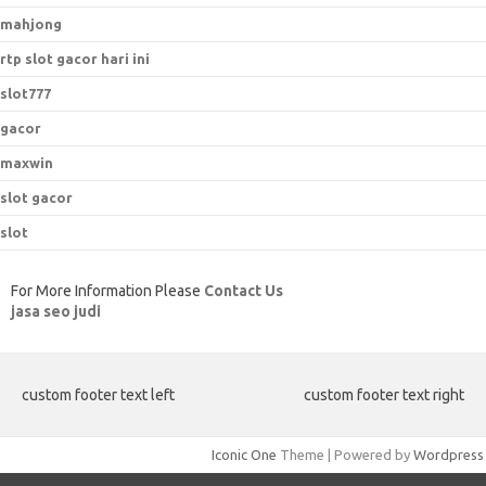
mahjong
rtp slot gacor hari ini
slot777
gacor
maxwin
slot gacor
slot
For More Information Please
Contact Us
jasa seo judi
custom footer text left
custom footer text right
Iconic One
Theme | Powered by
Wordpress