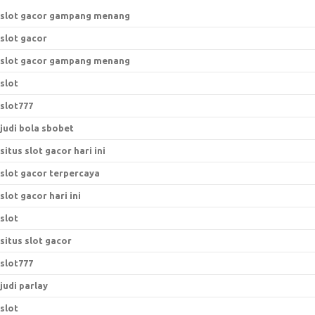
slot gacor gampang menang
slot gacor
slot gacor gampang menang
slot
slot777
judi bola sbobet
situs slot gacor hari ini
slot gacor terpercaya
slot gacor hari ini
slot
situs slot gacor
slot777
judi parlay
slot