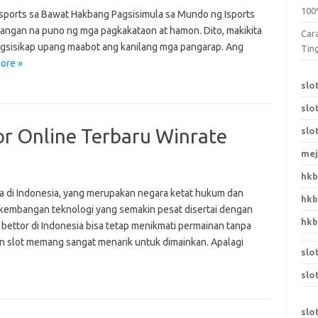
10
Isports sa Bawat Hakbang Pagsisimula sa Mundo ng Isports
rangan na puno ng mga pagkakataon at hamon. Dito, makikita
Car
gsisikap upang maabot ang kanilang mga pangarap. Ang
Tin
ore »
slo
slo
or Online Terbaru Winrate
slo
mej
hk
a di Indonesia, yang merupakan negara ketat hukum dan
hk
kembangan teknologi yang semakin pesat disertai dengan
hk
 bettor di Indonesia bisa tetap menikmati permainan tanpa
an slot memang sangat menarik untuk dimainkan. Apalagi
slo
slo
slo