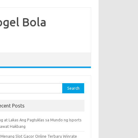
ogel Bola
rch
ecent Posts
ng at Lakas Ang Pagtuklas sa Mundo ng Isports
Bawat Hakbang
k Menang Slot Gacor Online Terbaru Winrate