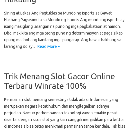
Sining at Lakas Ang Pagtuklas sa Mundo ng Isports sa Bawat
Hakbang Pagsisimula sa Mundo ng Isports Ang mundo ng isports ay
isang masiglang larangan na puno ng mga pagkakataon at hamon.
Dito, makikita ang mga taong puno ng determinasyon at pagsisikap
upang maabot ang kanilang mga pangarap. Ang bawat hakbang sa
larangang ito ay…
Read More »
Trik Menang Slot Gacor Online
Terbaru Winrate 100%
Permainan slot memang semestinya tidak ada di Indonesia, yang
merupakan negara ketat hukum dan mengilegalkan adanya
perjudian. Namun perkembangan teknologi yang semakin pesat
disertai dengan situs slot yang kian canggih menjadikan para bettor
di Indonesia bisa tetap menikmati permainan tanpa kendala. Tak bisa