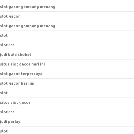
slot gacor gampang menang
slot gacor
slot gacor gampang menang
slot
slot777
judi bola sbobet
situs slot gacor hari ini
slot gacor terpercaya
slot gacor hari ini
slot
situs slot gacor
slot777
judi parlay
slot