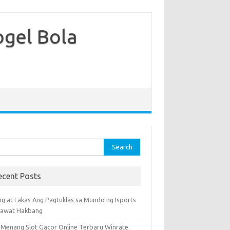
ogel Bola
rch
ecent Posts
ng at Lakas Ang Pagtuklas sa Mundo ng Isports
Bawat Hakbang
k Menang Slot Gacor Online Terbaru Winrate