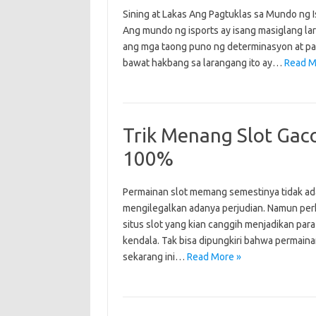
Sining at Lakas Ang Pagtuklas sa Mundo ng 
Ang mundo ng isports ay isang masiglang la
ang mga taong puno ng determinasyon at pa
bawat hakbang sa larangang ito ay…
Read M
Trik Menang Slot Gac
100%
Permainan slot memang semestinya tidak ad
mengilegalkan adanya perjudian. Namun per
situs slot yang kian canggih menjadikan para
kendala. Tak bisa dipungkiri bahwa permain
sekarang ini…
Read More »