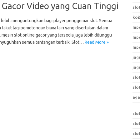
e Gacor Video yang Cuan Tinggi
slo
koi
las lebih menguntungkan bagi player penggemar slot. Semua
mpo
 takut lagi pemotongan biaya lain yang disertakan dalam
mesin slot online gacor yang tersedia juga lebih ditunggu
mp
menyuguhkan semua tantangan terbaik. Slot…
Read More »
mpo
jag
jag
slo
slo
aga
slo
slo
slo