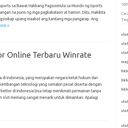
10
Isports sa Bawat Hakbang Pagsisimula sa Mundo ng Isports
rangan na puno ng mga pagkakataon at hamon. Dito, makikita
Car
gsisikap upang maabot ang kanilang mga pangarap. Ang
Tin
ore »
slo
slo
or Online Terbaru Winrate
slo
mej
hk
a di Indonesia, yang merupakan negara ketat hukum dan
hk
kembangan teknologi yang semakin pesat disertai dengan
hk
 bettor di Indonesia bisa tetap menikmati permainan tanpa
an slot memang sangat menarik untuk dimainkan. Apalagi
slo
slo
slo