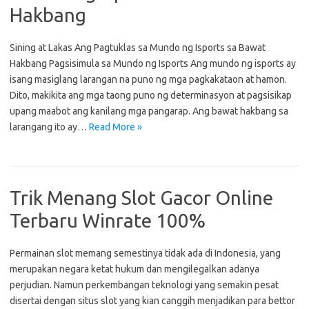
Hakbang
Sining at Lakas Ang Pagtuklas sa Mundo ng Isports sa Bawat
Hakbang Pagsisimula sa Mundo ng Isports Ang mundo ng isports ay
isang masiglang larangan na puno ng mga pagkakataon at hamon.
Dito, makikita ang mga taong puno ng determinasyon at pagsisikap
upang maabot ang kanilang mga pangarap. Ang bawat hakbang sa
larangang ito ay…
Read More »
Trik Menang Slot Gacor Online
Terbaru Winrate 100%
Permainan slot memang semestinya tidak ada di Indonesia, yang
merupakan negara ketat hukum dan mengilegalkan adanya
perjudian. Namun perkembangan teknologi yang semakin pesat
disertai dengan situs slot yang kian canggih menjadikan para bettor