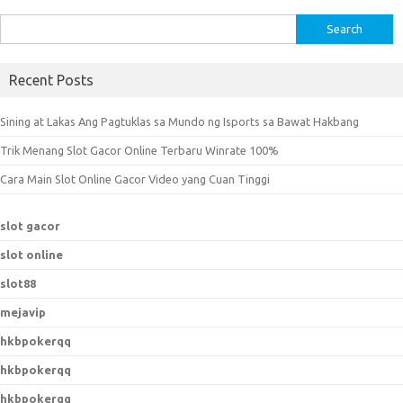
S
e
a
Recent Posts
r
c
Sining at Lakas Ang Pagtuklas sa Mundo ng Isports sa Bawat Hakbang
h
Trik Menang Slot Gacor Online Terbaru Winrate 100%
f
o
Cara Main Slot Online Gacor Video yang Cuan Tinggi
r
:
slot gacor
slot online
slot88
mejavip
hkbpokerqq
hkbpokerqq
hkbpokerqq