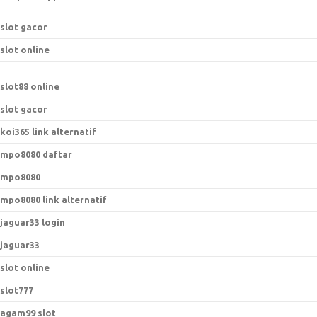
slot gacor
slot online
slot88 online
slot gacor
koi365 link alternatif
mpo8080 daftar
mpo8080
mpo8080 link alternatif
jaguar33 login
jaguar33
slot online
slot777
agam99 slot