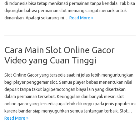
di Indonesia bisa tetap menikmati permainan tanpa kendala. Tak bisa
dipungkiri bahwa permainan slot memang sangat menarik untuk
dimainkan. Apalagi sekarang ini…
Read More »
Cara Main Slot Online Gacor
Video yang Cuan Tinggi
Slot Online Gacor yang tersedia saat ini jelas lebih menguntungkan
bagi player penggemar slot. Semua player bebas menentukan nilai
deposit tanpa takut lagi pemotongan biaya lain yang disertakan
dalam permainan tersebut. Keunggulan dari banyak mesin slot
online gacor yang tersedia juga lebih ditunggu pada jenis populer ini
karena bandar siap menyuguhkan semua tantangan terbaik. Slot…
Read More »