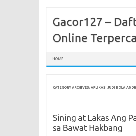
Skip
to
content
Gacor127 – Daft
Online Terperc
HOME
CATEGORY ARCHIVES:
APLIKASI JUDI BOLA AND
Sining at Lakas Ang P
sa Bawat Hakbang