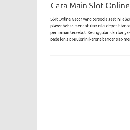
Cara Main Slot Onlin
Slot Online Gacor yang tersedia saat ini je
player bebas menentukan nilai deposit tanpa
permainan tersebut. Keunggulan dari banyak 
pada jenis populer ini karena bandar siap 