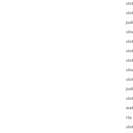
slo
slo
jud
sit
slo
slo
slo
sit
slo
jud
slo
ma
rtp
slo