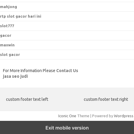
mahjong
rtp slot gacor hari ini
slot777
gacor
maxwin
slot gacor
For More Information Please
Contact Us
jasa seo judi
custom footer text left
custom footer text right
Iconic One
Theme | Powered by
Wordpress
Exit mobile version