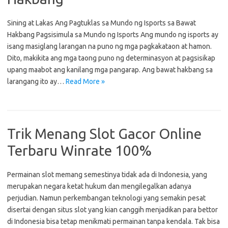
Sining at Lakas Ang Pagtuklas sa Mundo ng Isports sa Bawat
Hakbang Pagsisimula sa Mundo ng Isports Ang mundo ng isports ay
isang masiglang larangan na puno ng mga pagkakataon at hamon.
Dito, makikita ang mga taong puno ng determinasyon at pagsisikap
upang maabot ang kanilang mga pangarap. Ang bawat hakbang sa
larangang ito ay…
Read More »
Trik Menang Slot Gacor Online
Terbaru Winrate 100%
Permainan slot memang semestinya tidak ada di Indonesia, yang
merupakan negara ketat hukum dan mengilegalkan adanya
perjudian. Namun perkembangan teknologi yang semakin pesat
disertai dengan situs slot yang kian canggih menjadikan para bettor
di Indonesia bisa tetap menikmati permainan tanpa kendala. Tak bisa