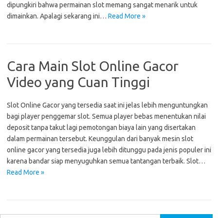
dipungkiri bahwa permainan slot memang sangat menarik untuk
dimainkan. Apalagi sekarang ini…
Read More »
Cara Main Slot Online Gacor
Video yang Cuan Tinggi
Slot Online Gacor yang tersedia saat ini jelas lebih menguntungkan
bagi player penggemar slot. Semua player bebas menentukan nilai
deposit tanpa takut lagi pemotongan biaya lain yang disertakan
dalam permainan tersebut. Keunggulan dari banyak mesin slot
online gacor yang tersedia juga lebih ditunggu pada jenis populer ini
karena bandar siap menyuguhkan semua tantangan terbaik. Slot…
Read More »