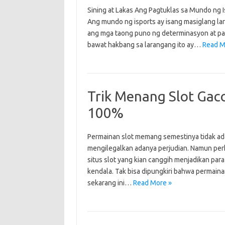
Sining at Lakas Ang Pagtuklas sa Mundo ng 
Ang mundo ng isports ay isang masiglang la
ang mga taong puno ng determinasyon at pa
bawat hakbang sa larangang ito ay…
Read M
Trik Menang Slot Gac
100%
Permainan slot memang semestinya tidak ad
mengilegalkan adanya perjudian. Namun per
situs slot yang kian canggih menjadikan para
kendala. Tak bisa dipungkiri bahwa permain
sekarang ini…
Read More »