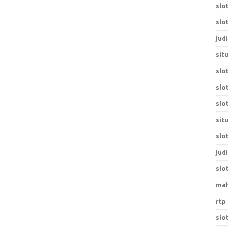
slo
slo
jud
sit
slo
slo
slo
sit
slo
jud
slo
ma
rtp
slo