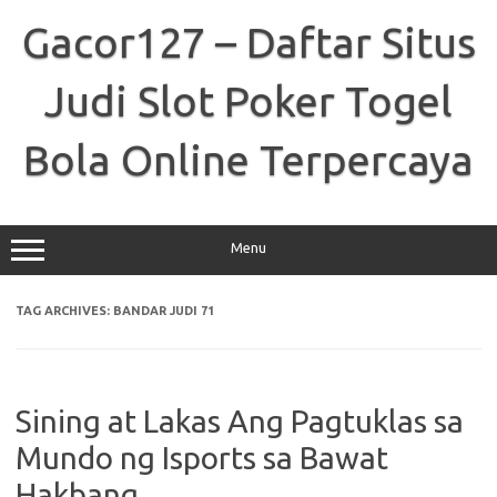
Skip
to
Gacor127 – Daftar Situs
content
Judi Slot Poker Togel
Bola Online Terpercaya
Menu
TAG ARCHIVES:
BANDAR JUDI 71
Sining at Lakas Ang Pagtuklas sa
Mundo ng Isports sa Bawat
Hakbang