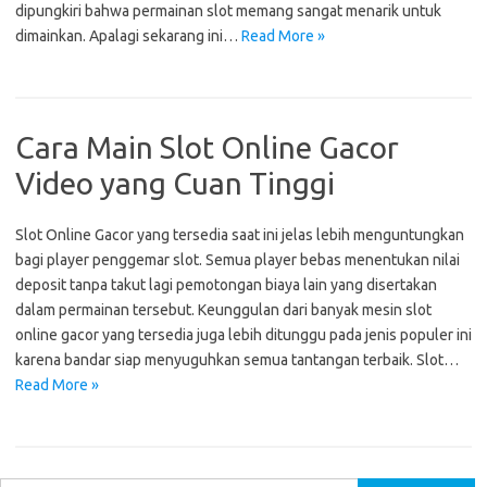
dipungkiri bahwa permainan slot memang sangat menarik untuk
dimainkan. Apalagi sekarang ini…
Read More »
Cara Main Slot Online Gacor
Video yang Cuan Tinggi
Slot Online Gacor yang tersedia saat ini jelas lebih menguntungkan
bagi player penggemar slot. Semua player bebas menentukan nilai
deposit tanpa takut lagi pemotongan biaya lain yang disertakan
dalam permainan tersebut. Keunggulan dari banyak mesin slot
online gacor yang tersedia juga lebih ditunggu pada jenis populer ini
karena bandar siap menyuguhkan semua tantangan terbaik. Slot…
Read More »